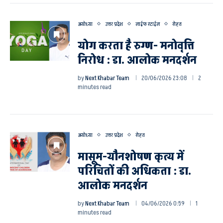
अयोध्या
उत्तर प्रदेश
लाईफ स्टाईल
सेहत
योग करता है रुग्ण- मनोवृत्ति
निरोध : डा. आलोक मनदर्शन
by
Next Khabar Team
20/06/2026 23:08
2
minutes read
अयोध्या
उत्तर प्रदेश
सेहत
मासूम-यौनशोषण कृत्य में
परिचितों की अधिकता : डा.
आलोक मनदर्शन
by
Next Khabar Team
04/06/2026 0:59
1
minutes read