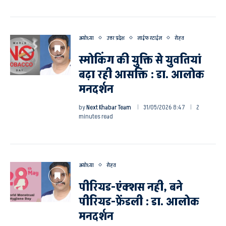
अयोध्या
उत्तर प्रदेश
लाईफ स्टाईल
सेहत
स्मोकिंग की युक्ति से युवतियां
बढ़ा रही आसक्ति : डा. आलोक
मनदर्शन
by
Next Khabar Team
31/05/2026 8:47
2
minutes read
अयोध्या
सेहत
पीरियड-एंक्शस नही, बने
पीरियड-फ्रेंडली : डा. आलोक
मनदर्शन