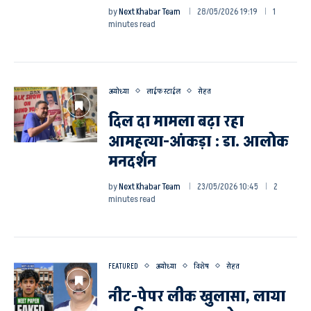
by
Next Khabar Team
28/05/2026 19:19
1
minutes read
अयोध्या
लाईफ स्टाईल
सेहत
दिल दा मामला बढ़ा रहा
आमहत्या-आंकड़ा : डा. आलोक
मनदर्शन
by
Next Khabar Team
23/05/2026 10:45
2
minutes read
FEATURED
अयोध्या
विशेष
सेहत
नीट-पेपर लीक खुलासा, लाया