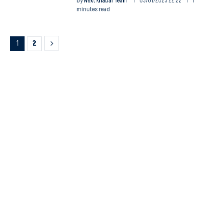
by
Next Khabar Team
03/01/2023 22:22
1
minutes read
1
2