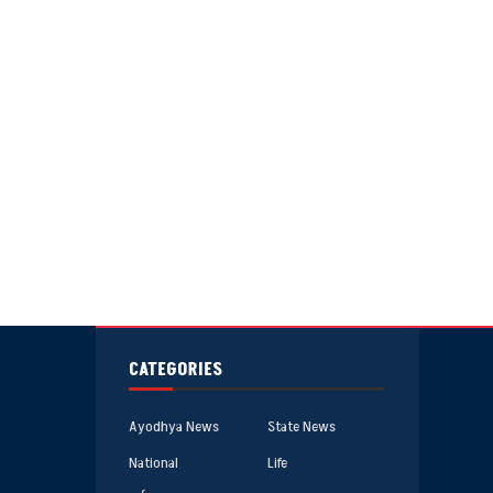
CATEGORIES
Ayodhya News
State News
National
Life