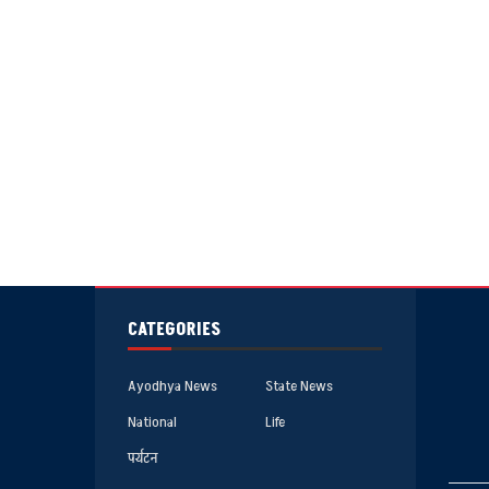
CATEGORIES
Ayodhya News
State News
National
Life
पर्यटन