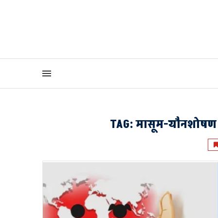
TAG:
मासूम-यौनशोषण क