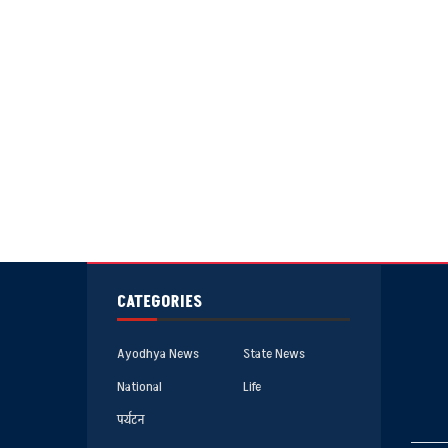
CATEGORIES
Ayodhya News
State News
National
Life
पर्यटन