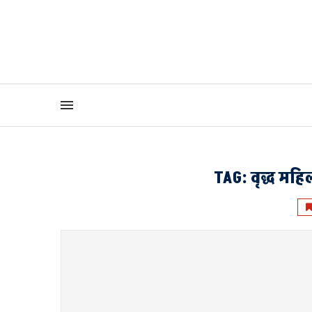
TAG:
वृद्ध मह