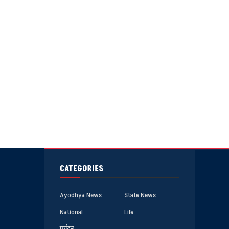
CATEGORIES
Ayodhya News
State News
National
Life
पर्यटन