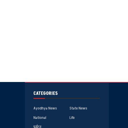
CATEGORIES
Ayodhya News
State News
National
Life
पर्यटन