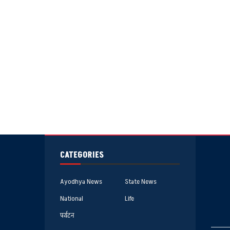
CATEGORIES
Ayodhya News
State News
National
Life
पर्यटन