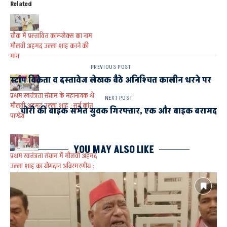
Related
चौक में प्रस्तावित काम्प्लेक्स का नाम
मौलवी अहमद उल्ला शाह करने की
मांग
PREVIOUS POST
स्टांप विक्रेता व दस्तावेज लेखक बैठे अनिश्चित कालीन धरने पर
प्रथम स्वतंत्रता संग्राम के महानायक थे
NEXT POST
मौलवी अहमद उल्ला शाह : सूर्य कांत
चोरी की बाइक समेत युवक गिरफ्तार, एक और बाइक बरामद
पाण्डेय
YOU MAY ALSO LIKE
प्रथम स्वतंत्रता संग्राम में मौलवी अहमद
उल्ला शाह का योगदान अविस्मरणीय :
सूर्यकांत पाण्डेय