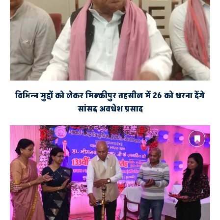
AYODHYA
अशफ़ाक उल्ला खां मेमोरियल शहीद शोध संस्थान
मौलवी अहमद उल्ला शाह
सूर्य कांत पाण्डेय
विभिन्न मुद्दों को लेकर मिल्कीपुर तहसील में 26 को धरना देंगे
सांसद अवधेश प्रसाद