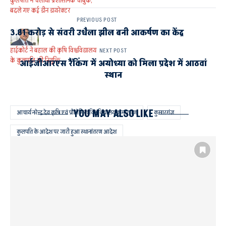
कुलपति ने चलाया प्रशासनिक चाबुक,
बदले गए कई डीन डायरेक्टर
PREVIOUS POST
3.81 करोड़ से संवरी उधैला झील बनी आकर्षण का केंद्र
हाईकोर्ट ने बहाल की कृषि विश्वविद्यालय
NEXT POST
के कुलपति की नियुक्ति
आईजीआरएस रैंकिंग में अयोध्या को मिला प्रदेश में आठवां
स्थान
YOU MAY ALSO LIKE
आचार्य नरेन्द्र देव कृषि एवं प्रौद्योगिक विश्वविद्यालय कुमारगंज
कुमारगंज
कुलपति के आदेश पर जारी हुआ स्थानांतरण आदेश
कुलपति डॉ. ज्ञानेंद्र प्रताप सिंह की पहल
कृषि विश्वविद्यालय से संबद्ध चार विषय वस्तु विशेषज्ञों की संबद्धता समाप्त