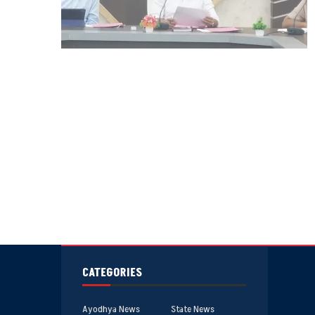
CATEGORIES
Ayodhya News
State News