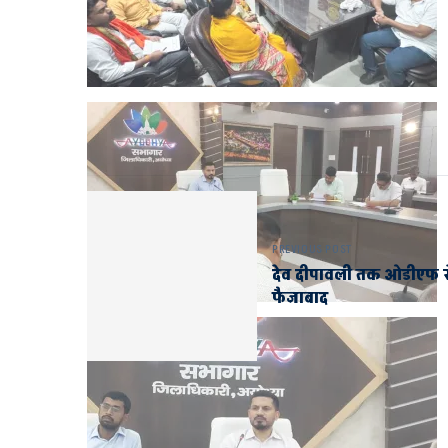
PREVIOUS POST
देव दीपावली तक ओडीएफ स
फैजाबाद