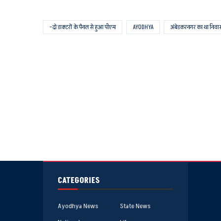
-दो डाक्टरों के पैनल से हुआ पीएम
AYODHYA
अंबेडकरनगर का था निवा
CATEGORIES
Ayodhya News
State News