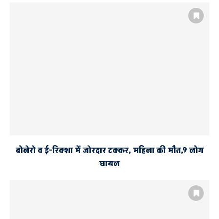
AYODHYA
एक घंटे के भीतर खतौनी त्रुटि का कराया गया समाधान
संपूर्ण समाधान दिवस में जिलाधिकारी ने सुनीं जनसमस्याएं
बोलेरो व ई-रिक्शा में जोरदार टक्कर, महिला की मौत,9 लोग
घायल