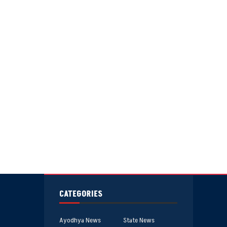
CATEGORIES
Ayodhya News
State News