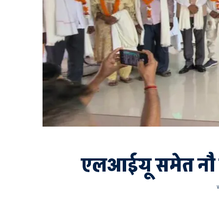
एलआईयू समेत नौ उप