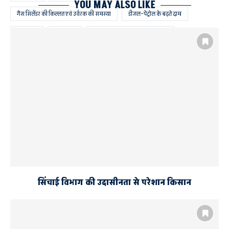
YOU MAY ALSO LIKE
गैस सिलेंडर की किल्लत एवं उर्वरक की समस्या
डीजल-पेट्रोल के बढ़ते दाम
पेपर लीक
बेरोजगारी
भीषण गर्मी में बदहाल विद्युत व्यवस्था
विद्युत कटौती के खिलाफ सड़क पर उतरे गब्बर
समाजवादी पार्टी के पूर्व जिला अध्यक्ष गंगा सिंह यादव
सिंचाई विभाग की उदासीनता से परेशान किसान