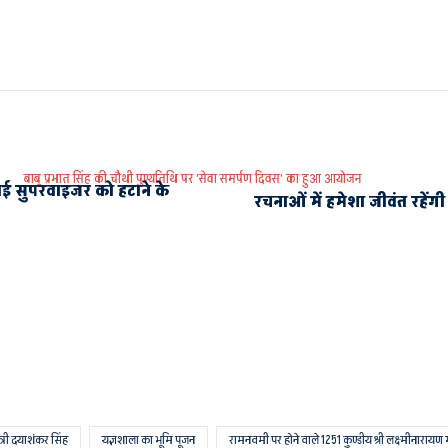
बाबू प्रभात सिंह की चौथी पुण्यतिथि पर ’सेवा समर्पण दिवस’ का हुआ आयोजन
ई सुपरवाइजर को हटाने के
रचनाओं में हमेशा जीवंत रहेंगी 
्री दयाशंकर सिंह
यज्ञशाला का भूमि पूजन
रामनवमी पर होने वाले 1251 कुण्डीय श्री लक्ष्मीनारायण