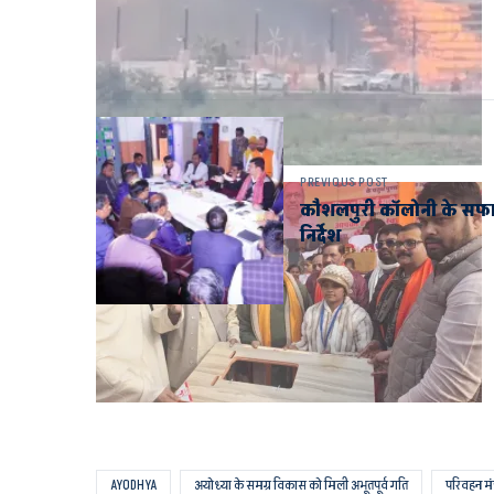
PREVIOUS POST
कौशलपुरी कॉलोनी के सफा
निर्देश
AYODHYA
अयोध्या के समग्र विकास को मिली अभूतपूर्व गति
परिवहन मंत