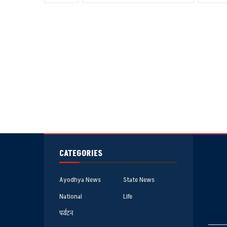
CATEGORIES
Ayodhya News
State News
National
Life
पर्यटन