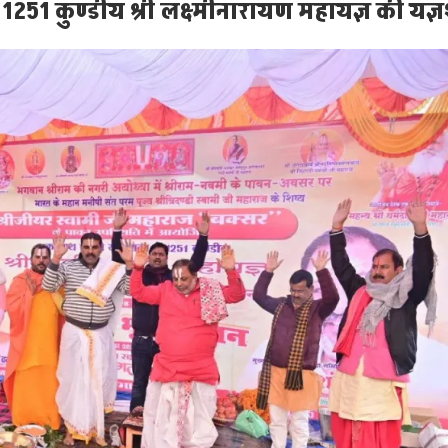
े 1251 कुण्डीय श्री लक्ष्मीनारायण महायज्ञ की य