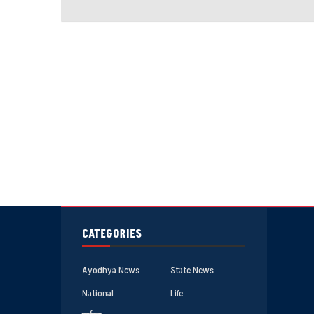
CATEGORIES
Ayodhya News
State News
National
Life