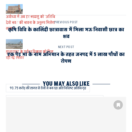
अयोध्या में अब हर श्रद्धालु को ‘अतिथि
देवो भव:’ की भावना के अनुरूप मिलेगा
PREVIOUS POST
सत्कार
कृषि विवि के कालिंदी छात्रावास में मिला मऊ निवासी छात्र का
शव
NEXT POST
गुप्तारघाट के पर्यटन विकास को मिल
एक पेड़ मां के नाम अभियान के तहत जनपद में 5 लाख पौधों का
रही नई रफ्तार
रोपण
YOU MAY ALSO LIKE
93.75 करोड़ की लागत से तेजी से बन रहा अति विशिष्ट अतिथि गृह
अयोध्या में आधुनिक आतिथ्य का बेहतरीन उदाहरण बनेगा विशिष्ट अतिथि गृह
पावन नगरी अयोध्या
राम कथा पार्क के निकट एक भव्य और अत्याधुनिक अति विशिष्ट अतिथि गृह का निर्माण