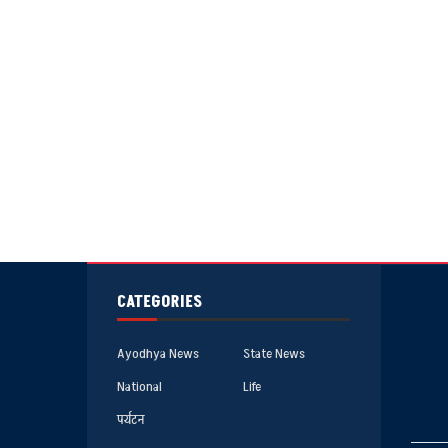
CATEGORIES
Ayodhya News
State News
National
Life
पर्यटन