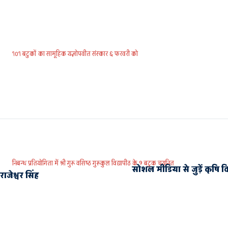
१०१ बटुकों का सामूहिक यज्ञोपवीत संस्कार ६ फरवरी को
निबन्ध प्रतियोगिता में श्री गुरू वसिष्ठ गुरूकुल विद्यापीठ के 9 बटुक चयनित
सोशल मीडिया से जुड़ें कृषि विवि
ाजेश्वर सिंह