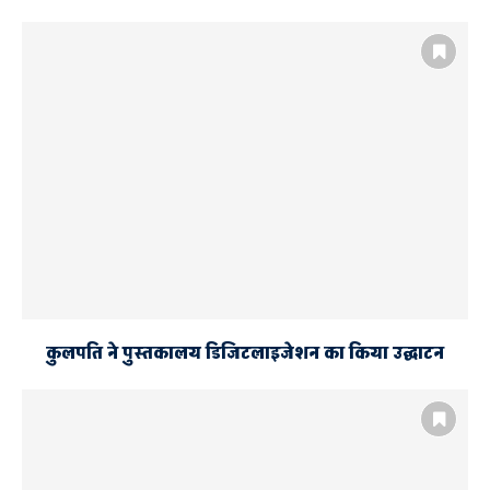
इसे भी पढ़े
अवधेश प्रसाद के अपमान पर सपाइयों
का आक्रोश
कुलपति ने पुस्तकालय डिजिटलाइजेशन का किया उद्घाटन