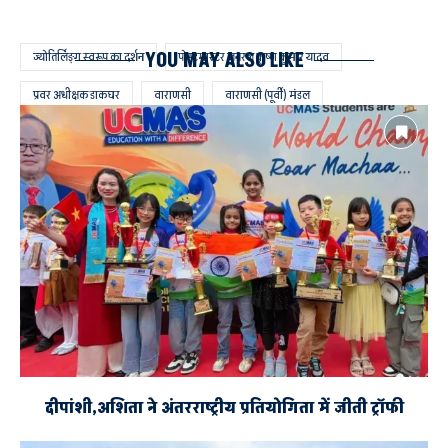
YOU MAY ALSO LIKE
ज्योतिर्लिङ्ग स्वरूप का दर्शन
पोस्टमास्टर जनरल कृष्ण कुमार यादव
प्रवर अधीक्षक डाकघर
वाराणसी
वाराणसी (पूर्वी) मंडल
स्पीड पोस्ट से प्राप्त करें श्री काशी विश्वनाथ मंदिर का प्रसाद
दीपांशी,अशिता ने अंतरराष्ट्रीय प्रतियोगिता में जीती ट्रॉफी