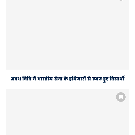
इसे भी पढ़े
कांग्रेस पार्टी ने भाजपा नेताओं के
खिलाफ रिपोर्ट दर्ज कराने हेतु कोतवाल को दिया
ज्ञापन
अवध विवि में भारतीय सेना के हथियारों से रूबरू हुए विद्यार्थी