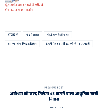
स्ट्रेस हार्मोन बिगाड़ सकती है स्लीप की
टोन : डा. आलोक मनदर्शन
AYOHDYA
नींद में खलल
नींद है ब्रेन-बैटरी चार्जर
बन रहा स्लीप-डिप्राइव्ड सिंड्रोम
बिजली संकट व गर्मी बढ़ा रही स्ट्रेस व एंग्जायटी
PREVIOUS POST
अयोध्या को जल्द मिलेगा 48 कमरों वाला आधुनिक यात्री
निवास
NEXT POST