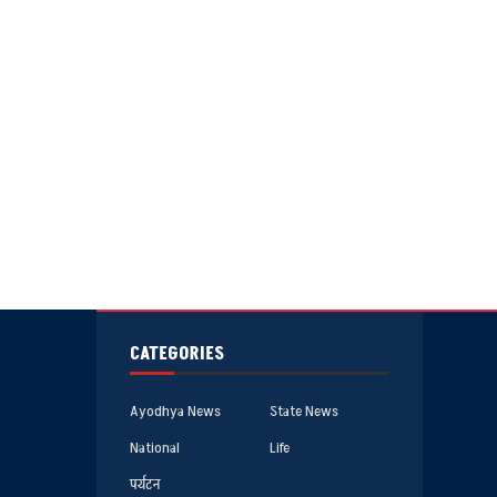
CATEGORIES
Ayodhya News
State News
National
Life
पर्यटन