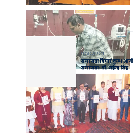
PREVIOUS POST
समरसता विचार कुम्भ आय
समरसता: डॉ. महेन्द्र सिंह