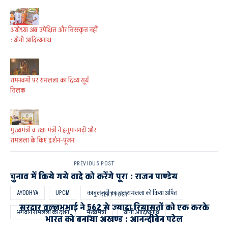
अयोध्या अब उपेक्षित और तिरस्कृत नहीं
: योगी आदित्यनाथ
रामनवमी पर रामलला का दिव्य सूर्य
तिलक
मुख्यमंत्री व रक्षा मंत्री ने हनुमानगढ़ी और
रामलला के किए दर्शन-पूजन
PREVIOUS POST
चुनाव में किये गये वादे को करेंगे पूरा : राजन पाण्डेय
AYODHYA
UPCM
काबुल नदी का जल रामलला को किया अर्पित
NEXT POST
सरदार वल्लभभाई ने 562 से ज्यादा रियासतों को एक करके
भगवान रामलला का दर्शन
मुख्यमंत्री
योगी आदित्यनाथ
भारत को बनाया अखण्ड : आनन्दीबेन पटेल