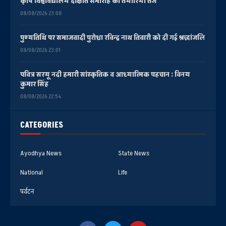
कृषि विश्वविद्यालय दीक्षांत समारोह की तैयारियां तेज
08/08/2026 23:08
पुण्यतिथि पर समाजवादी पुरोधा रविन्द्र नाथ तिवारी को दी गई श्रद्धांजलि
08/08/2026 23:01
पवित्र सरयू नदी हमारी सांस्कृतिक व आध्यात्मिक पहचान : विनय
कुमार सिंह
08/08/2026 22:54
CATEGORIES
Ayodhya News
State News
National
Life
पर्यटन