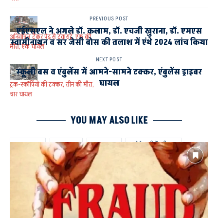
PREVIOUS POST
एईएसएल ने अगले डॉ. कलाम, डॉ. एचजी खुराना, डॉ. एमएस
अनियंत्रित टैंकर पेड़ से टकराई, एक की
स्वामीनाथन व सर जेसी बोस की तलाश में एंथे 2024 लांच किया
मौत, एक घायल
NEXT POST
स्कूली बस व एंबुलेंस में आमने-सामने टक्कर, एंबुलेंस ड्राइबर
घायल
ट्रक-स्कॉर्पियो की टक्कर, तीन की मौत,
चार घायल
YOU MAY ALSO LIKE
ACCIDENT
AYODHYA
SOHAWAL
गड्ढे के पानी में डूबी कार
चालक की मौत
ड्योढ़ी बाजार रौनाही मार्ग
रौनाही थाना