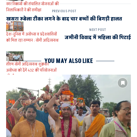
नगर निकायों की संचालित योजनाओं की
जिलाधिकारी ने की समीक्षा
PREVIOUS POST
खसरा रूबेला टीका लगने के बाद चार बच्चों की बिगड़ी हालत
NEXT POST
देश-दुनिया में अयोध्या व प्रदेशवासियों
जमीनी विवाद में महिला की पिटाई
को मिल रहा सम्मान : योगी आदित्यनाथ
YOU MAY ALSO LIKE
सीएम योगी आदित्यनाथ शुक्रवार
अयोध्या को देंगे 432 की परियोजनाओं
की सौगात
BIKAPUR
LOCAL NEWS
UPCM
अयोध्या
बीकापुर