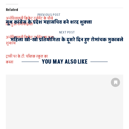
Related
PREVIOUS POST
अर्न्तविद्यालयी क्रिकेट टूर्नामेंट के चौथे
यूथ कांग्रेस के प्रदेश महासचिव बने शरद शुक्ला
दिन हुआ सेमीफाइनल
NEXT POST
अर्न्तविद्यालयी क्रिकेट टूर्नामेंट का हुआ
महिला खो-खो प्रतियोगिता के दूसरे दिन हुए रोमांचक मुकाबले
शुभारंभ
ट्राफी पर के.टी. पब्लिक स्कूल का
YOU MAY ALSO LIKE
कब्जा