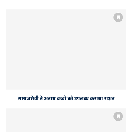
AYODHYA
AYODHYA AND FAIZABAD
SOHAWAL
गांव में बढ़ा तनाव
भग्गू पुरवा मारपीट में घायल की मौत
रौनाही थाना
समाजसेवी ने अनाथ बच्चों को उपलब्ध कराया राशन