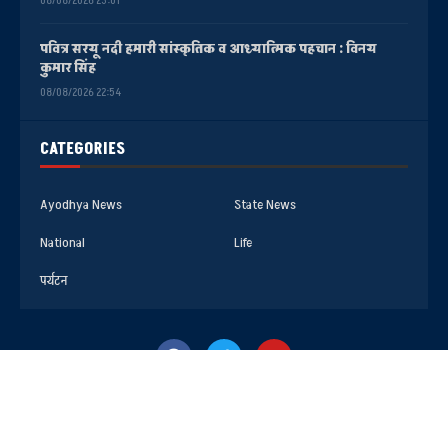
08/08/2026 23:01
पवित्र सरयू नदी हमारी सांस्कृतिक व आध्यात्मिक पहचान : विनय
कुमार सिंह
08/08/2026 22:54
CATEGORIES
Ayodhya News
State News
National
Life
पर्यटन
@2025- All Right Reserved. Faizabad Media Center AYODHYA