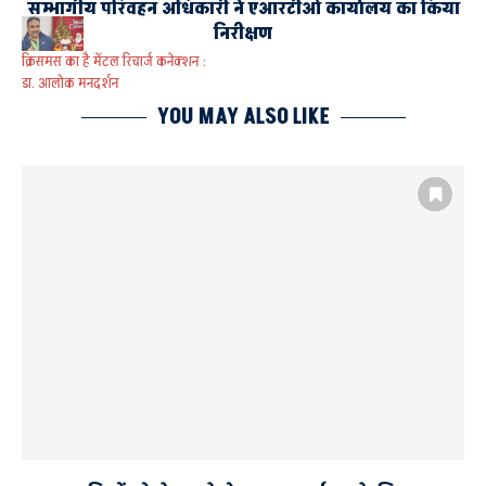
सम्भागीय परिवहन अधिकारी ने एआरटीओ कार्यालय का किया
निरीक्षण
क्रिसमस का है मेंटल रिचार्ज कनेक्शन :
डा. आलोक मनदर्शन
YOU MAY ALSO LIKE
AYODHYA
पीएम श्री केंद्रीय विद्यालय
मनोपरामर्शदाता डा. आलोक मनदर्शन
मौसमी मनो विकार जागरूकता कार्यशाला
शीत ऋतु करती है डिप्रेशन में वृद्धि