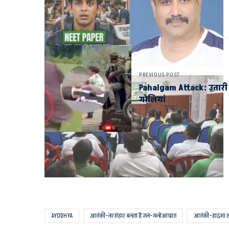
PREVIOUS POST
Pahalgam Attack: उतारी प
गोलियां
AYODHYA
आतंकी-नरसंहार बनता है जन-मनोआघात
आतंकी-हादसा ला