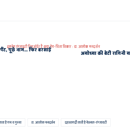
इलनेस एंग्जाइटी डिसऑर्डर है क्षद्म रोग-चिंता विकार : डा. आलोक मनदर्शन
ैंट, पूछे नाम… फिर बरसाई
अयोध्या की बेटी रागिनी य
ता है गम व गुस्सा
डा. आलोक मनदर्शन
दहशतगर्दी लाती है नेशनल-एंग्जायटी