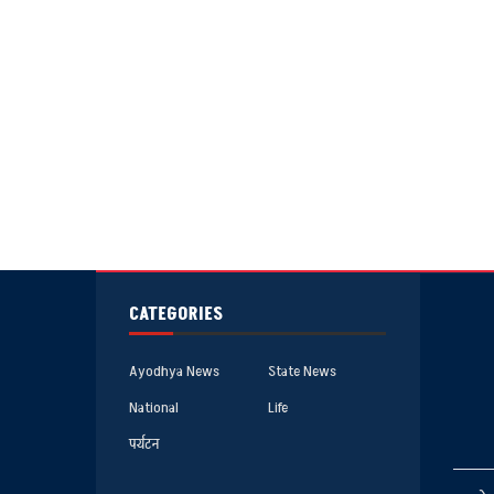
CATEGORIES
Ayodhya News
State News
National
Life
पर्यटन