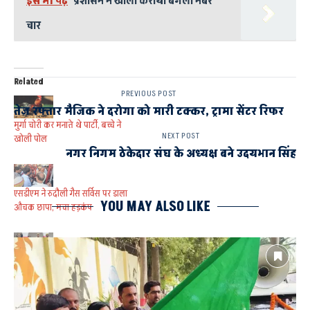
इसे भी पढ़े
प्रशासन ने खाली कराया बंगला नंबर
चार
Related
PREVIOUS POST
तेज रफ्तार मैजिक ने दरोगा को मारी टक्कर, ट्रामा सेंटर रिफर
मुर्गा चोरी कर मनाते थे पार्टी, बच्चे ने
NEXT POST
खोली पोल
नगर निगम ठेकेदार संघ के अध्यक्ष बने उदयभान सिंह
एसडीएम ने रुदौली गैस सर्विस पर डाला
YOU MAY ALSO LIKE
औचक छापा, मचा हड़कंप
चोरी का आरोपी गिरफ्तार, चाकू व
नकदी बरामद