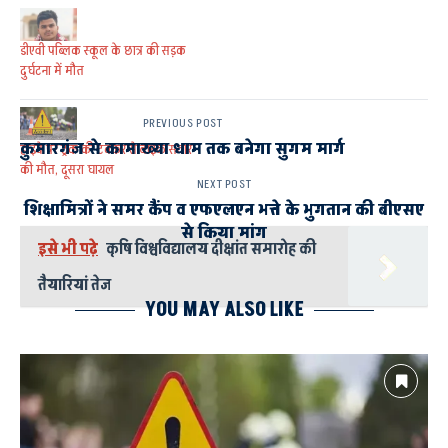
डीएवी पब्लिक स्कूल के छात्र की सड़क
दुर्घटना में मौत
PREVIOUS POST
कुमारगंज से कामाख्या धाम तक बनेगा सुगम मार्ग
हाइवे पर ट्रक की टक्कर से बाइक सवार
की मौत, दूसरा घायल
NEXT POST
शिक्षामित्रों ने समर कैंप व एफएलएन भत्ते के भुगतान की बीएसए
से किया मांग
इसे भी पढ़े
कृषि विश्वविद्यालय दीक्षांत समारोह की
तैयारियां तेज
YOU MAY ALSO LIKE
AYODHYA
रजकला वर्मा आर्य कन्या विद्यालय
लखनऊ हाइवे
वाहन की टक्कर से स्कूल चपरासी की मौत