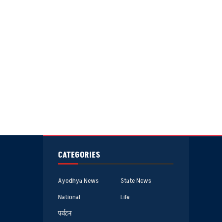
CATEGORIES
Ayodhya News
State News
National
Life
पर्यटन