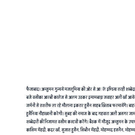
फैजाबाद। अन्जुमन गुन्चये मजलूमिया की ओर से आॅल इण्डिया तरही शब्बेदार
बजे वसीका आरबी कालेज से अलम उठकर इमामबाड़ा जवाहर अली खाँ आयेगा। उस
जर्मनी से तशरीफ ला रहे मौलाना इकरार हुसैन साहब खिताब फरमायेंगे। बाहर 
हुसैनिया नौहाखानी करेगी। सुबह की नमाज के बाद गहवारा अली असगर जामा 
शब्बेदारी की निजामत वसीम कस्टवी करेंगे। बैठक में मौजूद अन्जुमन के उपा
कासिम मेंहदी, कदर खाॅं, सुजात हुसैन, सिब्तैन मेंहदी, मोहम्मद हसनैन, मो