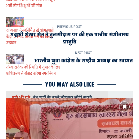
भर्ती तीन शिशुओं की मौत
PREVIOUS POST
राज्यपाल ने नवनिर्मित दो आंगनबाड़ी
पद्मश्री शेखर सेन ने तुलसीदास पर की एक पात्रीय संगीतमय
केंद्रों व स्मार्ट क्लास रूम का किया
प्रस्तुति
उद्घाटन
NEXT POST
भारतीय युवा कांग्रेस के राष्ट्रीय अध्यक्ष का स्वागत
संध्या सरोवर की स्थिति में सुधार के लिए
प्राधिकरण से संवाद करेगा नगर निगम
YOU MAY ALSO LIKE
इसे भी पढ़े
बंद घरों के ताले तोड़कर चोरी करने
वाले तीन गिरफ्तार