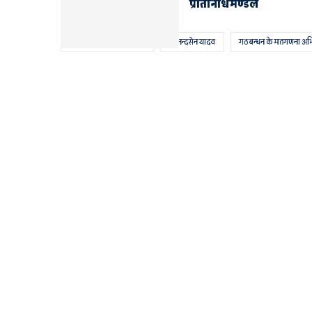
प्रतिनिधिमण्डल
AYODHYA AND FAIZABAD
आनन्दसेन यादव
गठबन्धन के मतगणना अभिक