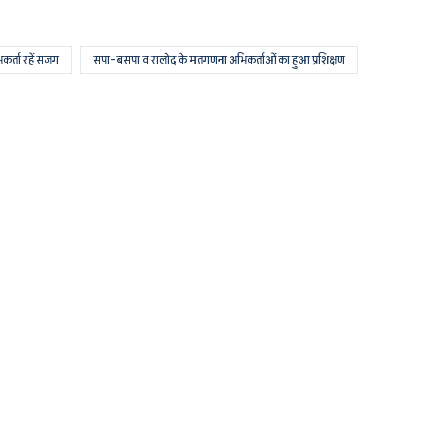
र्ता रहें सजग
सपा-बसपा व रालोद के मतगणना अभिकर्ताओं का हुआ प्रशिक्षण