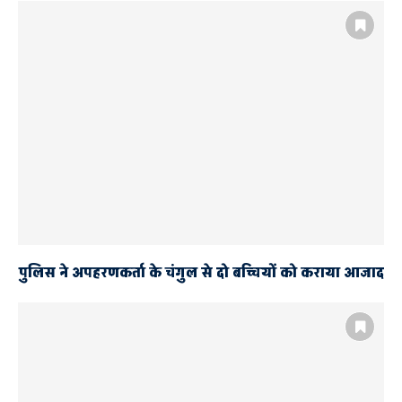
AYODHYA
AYODHYA POLICE
आठ किलो गांजा के साथ चार तस्कर गिरफ्तार
चोरी और गैंगेस्टर के दो आरोपियों की खुली हिस्ट्रीशीट
पुलिस ने अपहरणकर्ता के चंगुल से दो बच्चियों को कराया आजाद