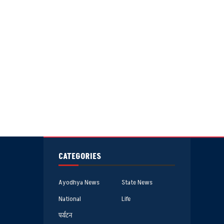
CATEGORIES
Ayodhya News
State News
National
Life
पर्यटन