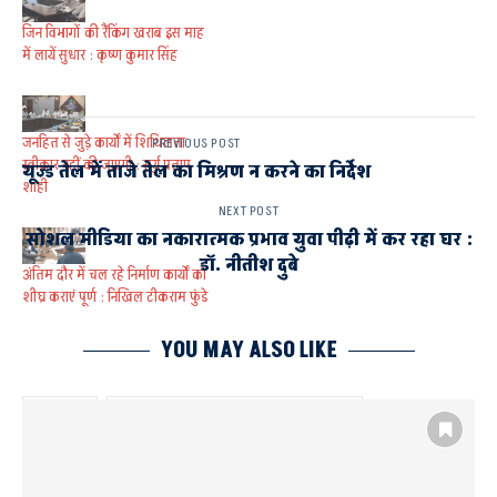
जिन विभागों की रैंकिंग खराब इस माह
में लायें सुधार : कृष्ण कुमार सिंह
जनहित से जुड़े कार्यों में शिथिलता
PREVIOUS POST
स्वीकार नहीं की जाएगी : सूर्य प्रताप
यूज्ड तेल में ताजे तेल का मिश्रण न करने का निर्देश
शाही
NEXT POST
सोशल मीडिया का नकारात्मक प्रभाव युवा पीढ़ी में कर रहा घर :
डॉ. नीतीश दुबे
अंतिम दौर में चल रहे निर्माण कार्यों को
शीघ्र कराएं पूर्ण : निखिल टीकराम फुंडे
YOU MAY ALSO LIKE
AYODHYA
जिन विभागों की रैंकिंग खराब इस माह में लायें सुधार
मुख्य विकास अधिकारी कृष्ण कुमार सिंह
मुख्यमंत्री कमांड सेन्टर
सीएम डैशबोर्ड
सीडीओ ने की समीक्षा बैठक