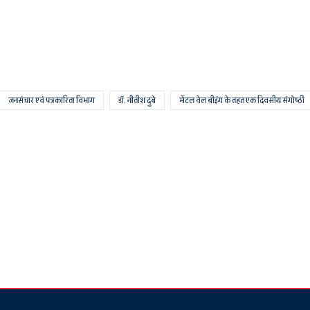
जनसंचार एवं पत्रकारिता विभाग
डॉ. नीतीश दुबे
मेंटल वेल बीइंग के तहत एक दिवसीय संगोष्ठी