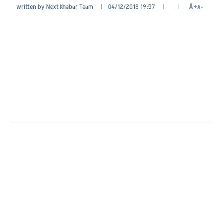
written by
Next Khabar Team
04/12/2018 19:57
A+
A-