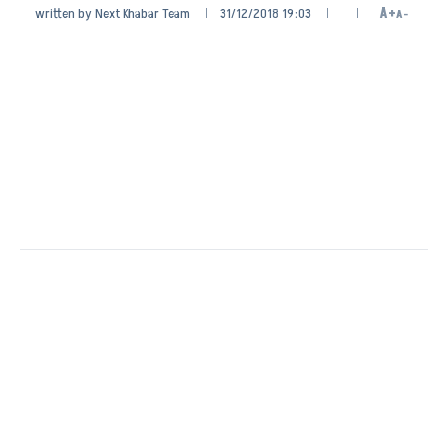
written by
Next Khabar Team
31/12/2018 19:03
A+
A-