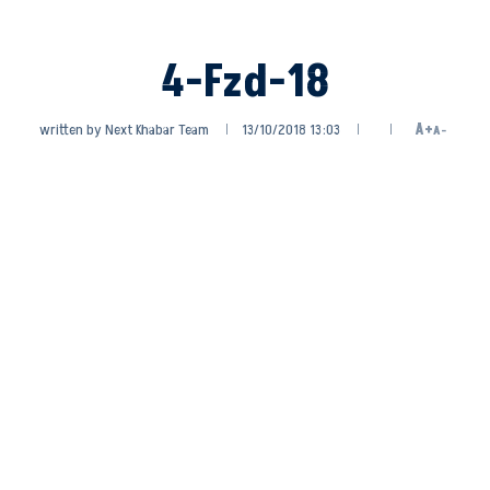
4-Fzd-18
written by
Next Khabar Team
13/10/2018 13:03
A+
A-