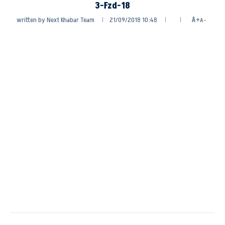
3-Fzd-18
written by
Next Khabar Team
21/09/2018 10:48
A+
A-