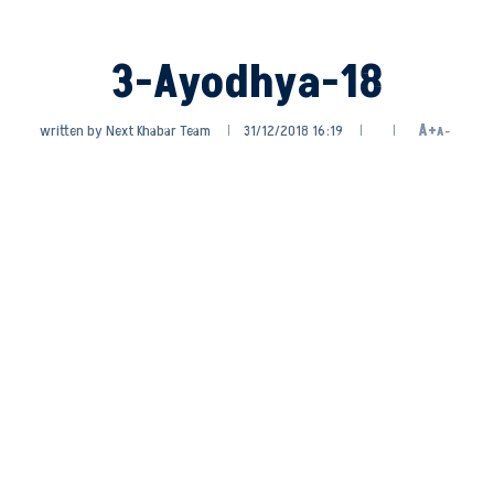
3-Ayodhya-18
written by
Next Khabar Team
31/12/2018 16:19
A+
A-