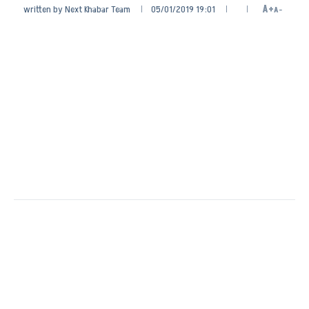
written by
Next Khabar Team
05/01/2019 19:01
A+
A-