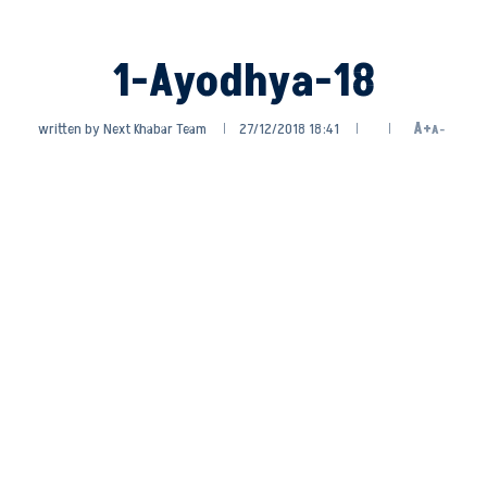
1-Ayodhya-18
written by
Next Khabar Team
27/12/2018 18:41
A+
A-