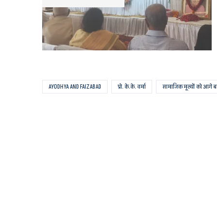
AYODHYA AND FAIZABAD
प्रो. के.के. वर्मा
सामाजिक मूल्यों को आगे बढ़ा