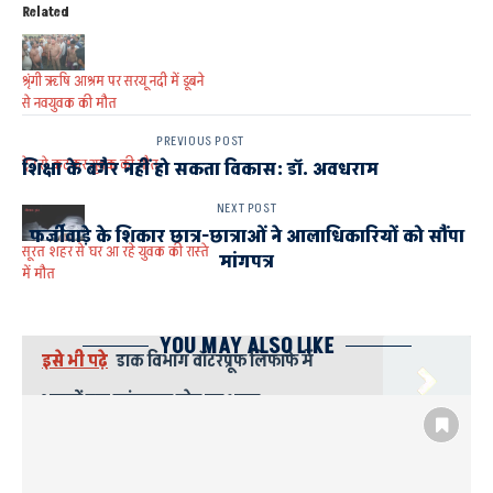
Related
श्रृंगी ऋषि आश्रम पर सरयू नदी में डूबने
से नवयुवक की मौत
PREVIOUS POST
ट्रेन से कटकर युवक की मौत
शिक्षा के बगैर नहीं हो सकता विकास: डाॅ. अवधराम
NEXT POST
फर्जीवाड़े के शिकार छात्र-छात्राओं ने आलाधिकारियों को सौंपा
सूरत शहर से घर आ रहे युवक की रास्ते
मांगपत्र
में मौत
YOU MAY ALSO LIKE
इसे भी पढ़े
डाक विभाग वॉटरप्रूफ लिफाफे में
भाइयों तक पहुंचाएगा स्नेह का धागा